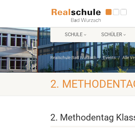
SCHULE
SCHÜLER
Realschule Bad Wurzach
Events
Alle V
2. METHODENTAG
2. Methodentag Klass