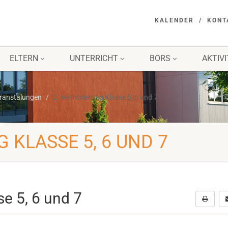
KALENDER
KONT
ELTERN
UNTERRICHT
BORS
AKTIV
eranstalungen
2. Methodentag Klasse 5, 6 und 7
 KLASSE 5, 6 UND 7
e 5, 6 und 7