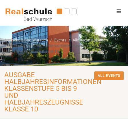
Realschule Bad Wurzach
Events
Alle Veranstalungen
Ausgabe Halbjahresinformationen Klassenstufe 5 bis 9 und
Halbjahreszeugnisse Klasse 10
AUSGABE
ALL EVENTS
HALBJAHRESINFORMATIONEN
KLASSENSTUFE 5 BIS 9
UND
HALBJAHRESZEUGNISSE
KLASSE 10