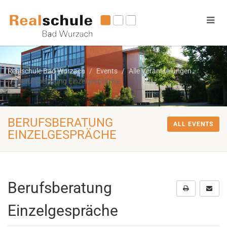
Realschule Bad Wurzach
Events
Alle Veranstalungen
Berufsberatung Einzelgespräche
BERUFSBERATUNG
ALL EVENTS
EINZELGESPRÄCHE
Berufsberatung
Einzelgespräche