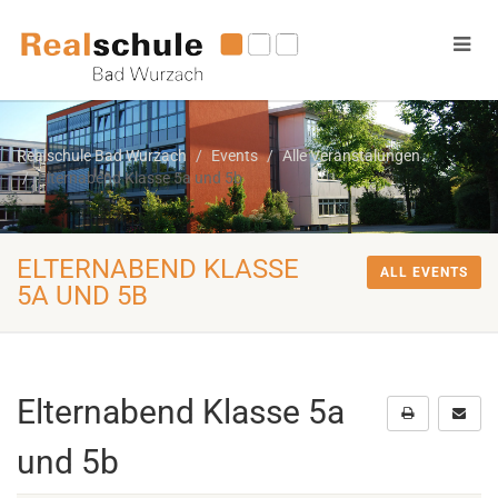
Realschule Bad Wurzach
Events
Alle Veranstalungen
Elternabend Klasse 5a und 5b
ELTERNABEND KLASSE
ALL EVENTS
5A UND 5B
Elternabend Klasse 5a
und 5b