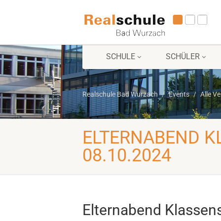
SCHULE
SCHÜLER
Realschule Bad Wurzach
Events
Alle V
ELTERNABEND KL
08.10.2024
Elternabend Klassens