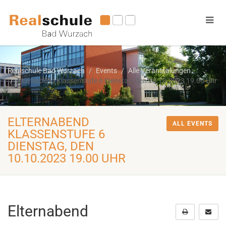
Realschule Bad Wurzach
Events
Alle Veranstalungen
Elternabend Klassenstufe 6 Dienstag, den 10.10.2023 19.00 Uhr
ELTERNABEND
ALL EVENTS
KLASSENSTUFE 6
DIENSTAG, DEN
10.10.2023 19.00 UHR
Elternabend