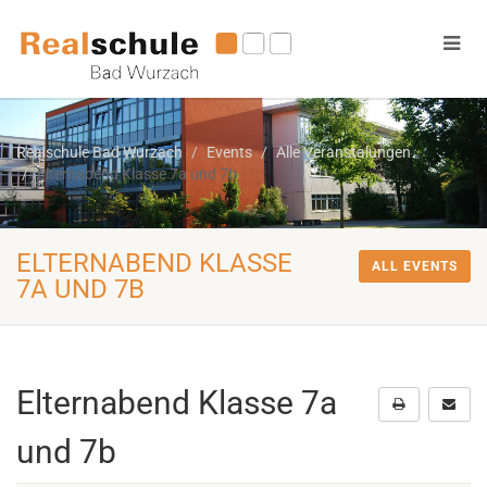
Realschule Bad Wurzach
Events
Alle Veranstalungen
Elternabend Klasse 7a und 7b
ELTERNABEND KLASSE
ALL EVENTS
7A UND 7B
Elternabend Klasse 7a
und 7b