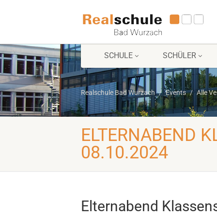
SCHULE
SCHÜLER
Realschule Bad Wurzach
Events
Alle V
ELTERNABEND KL
08.10.2024
Elternabend Klassens