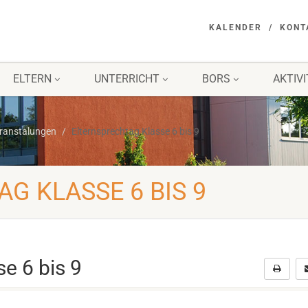
KALENDER
KONT
ELTERN
UNTERRICHT
BORS
AKTIV
eranstalungen
Elternsprechtag Klasse 6 bis 9
G KLASSE 6 BIS 9
e 6 bis 9