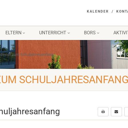
KALENDER
KONT
ELTERN
UNTERRICHT
BORS
AKTIV
dienst zum Schuljahresanfang
ZUM SCHULJAHRESANFAN
huljahresanfang