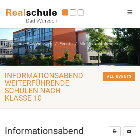
Realschule Bad Wurzach
Events
Alle Veranstalungen
Informationsabend weiterführende Schulen nach Klasse 10
INFORMATIONSABEND
ALL EVENTS
WEITERFÜHRENDE
SCHULEN NACH
KLASSE 10
Informationsabend