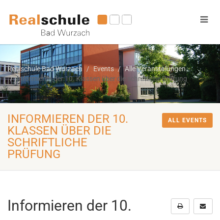
Realschule Bad Wurzach
Events
Alle Veranstalungen
Informieren der 10. Klassen über die schriftliche Prüfung
INFORMIEREN DER 10.
ALL EVENTS
KLASSEN ÜBER DIE
SCHRIFTLICHE
PRÜFUNG
Informieren der 10.