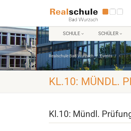
SCHULE
SCHÜLER
Realschule Bad Wurzach
Events
Kl.10:
KL.10: MÜNDL. 
Kl.10: Mündl. Prüfun