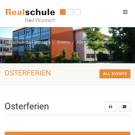
Realschule Bad Wurzach
Events
Alle Veranstalungen
Osterferien
OSTERFERIEN
ALL EVENTS
Osterferien