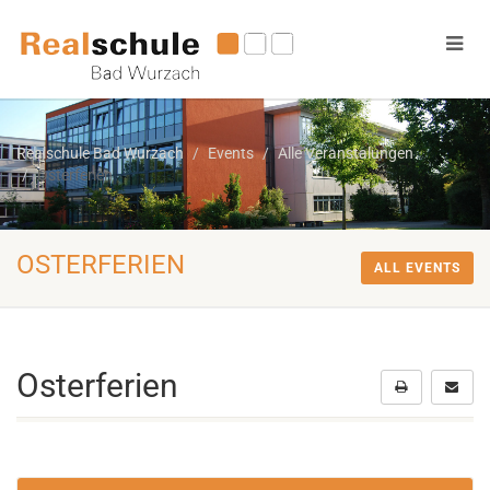
Realschule Bad Wurzach
Events
Alle Veranstalungen
Osterferien
OSTERFERIEN
ALL EVENTS
Osterferien