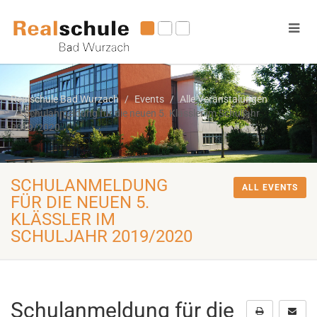
Realschule Bad Wurzach
Events
Alle Veranstalungen
Schulanmeldung für die neuen 5. Klässler im Schuljahr
2019/2020
SCHULANMELDUNG
ALL EVENTS
FÜR DIE NEUEN 5.
KLÄSSLER IM
SCHULJAHR 2019/2020
Schulanmeldung für die