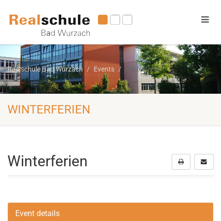
Realschule Bad Wurzach
Events
Winterferien
WINTERFERIEN
Winterferien
Event details