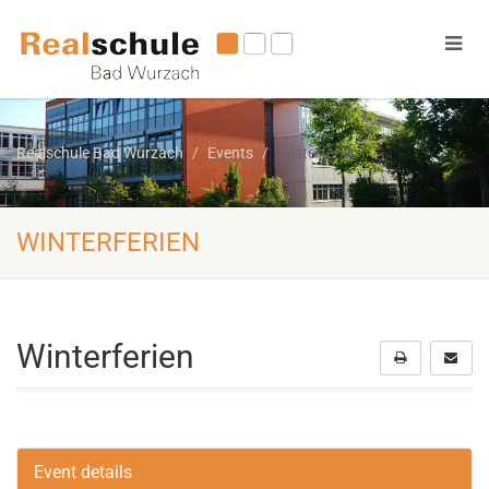
Realschule Bad Wurzach
Events
Winterferien
WINTERFERIEN
Winterferien
Event details