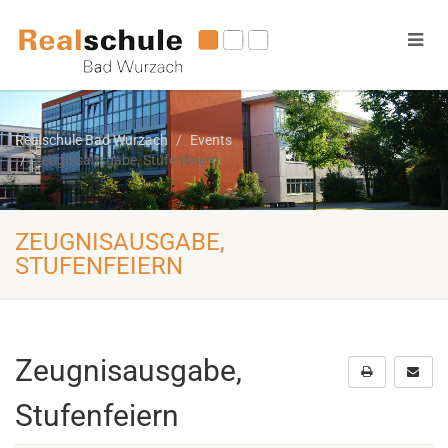
Realschule Bad Wurzach
Events
Zeugnisausgabe, Stufenfeiern
ZEUGNISAUSGABE,
STUFENFEIERN
Zeugnisausgabe,
Stufenfeiern