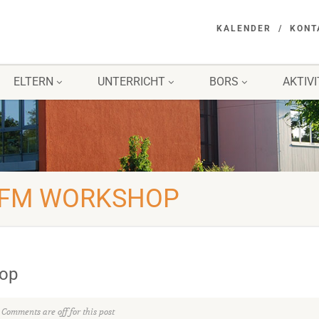
KALENDER
KONT
ELTERN
UNTERRICHT
BORS
AKTIV
 MFM WORKSHOP
hop
Comments are off for this post