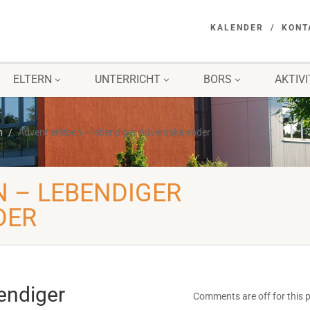
KALENDER
KONT
ELTERN
UNTERRICHT
BORS
AKTIV
n
Advent erleben – lebendiger Adventskalender
N – LEBENDIGER
DER
endiger
Comments are off for this 