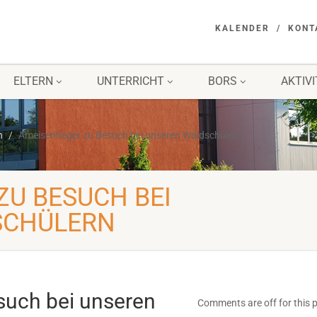
KALENDER
KONT
ELTERN
UNTERRICHT
BORS
AKTIV
n
Ameisenheger zu Besuch bei unseren Waldschülern
ZU BESUCH BEI
SCHÜLERN
uch bei unseren
Comments are off for this 