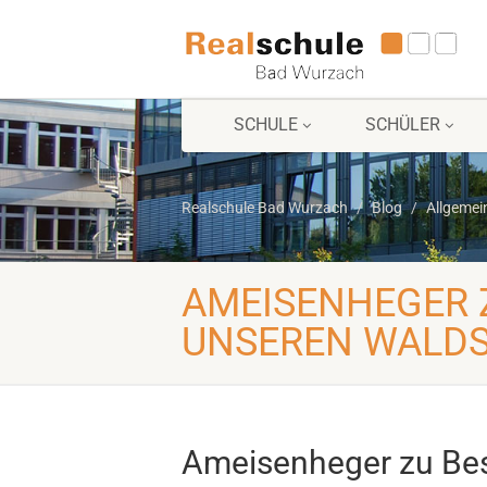
SCHULE
SCHÜLER
Realschule Bad Wurzach
Blog
Allgemei
AMEISENHEGER 
UNSEREN WALD
Ameisenheger zu Bes