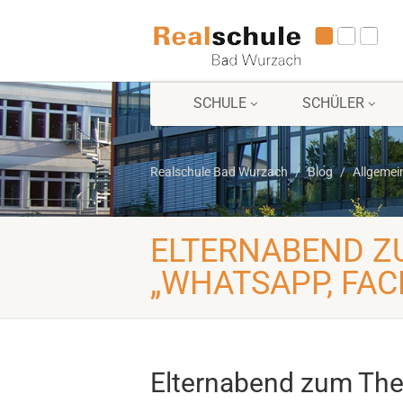
SCHULE
SCHÜLER
Realschule Bad Wurzach
Blog
Allgemei
ELTERNABEND Z
„WHATSAPP, FAC
Elternabend zum Th