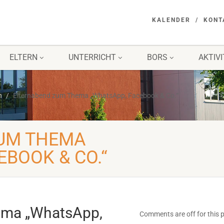
KALENDER
KONT
ELTERN
UNTERRICHT
BORS
AKTIV
n
Elternabend zum Thema „WhatsApp, Facebook & Co.“
UM THEMA
EBOOK & CO.“
ema „WhatsApp,
Comments are off for this 