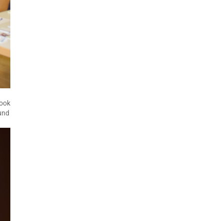
book
und