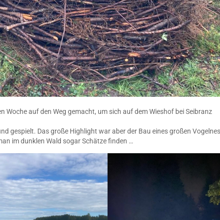
nen Woche auf den Weg gemacht, um sich auf dem Wieshof bei Seibranz
 gespielt. Das große Highlight war aber der Bau eines großen Vogelnes
 man im dunklen Wald sogar Schätze finden …