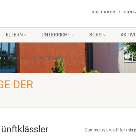
KALENDER
KONT
ELTERN
UNTERRICHT
BORS
AKTIV
n
Kennenlerntage der Fünftklässler
GE DER
ünftklässler
Comments are off for this 