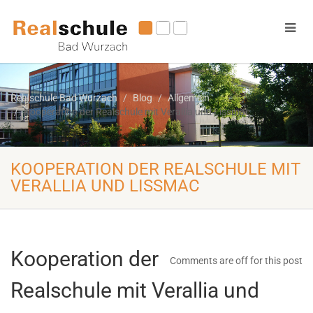
Realschule Bad Wurzach
Blog
Allgemein
Kooperation der Realschule mit Verallia und Lissmac
KOOPERATION DER REALSCHULE MIT
VERALLIA UND LISSMAC
Kooperation der
Comments are off for this post
Realschule mit Verallia und