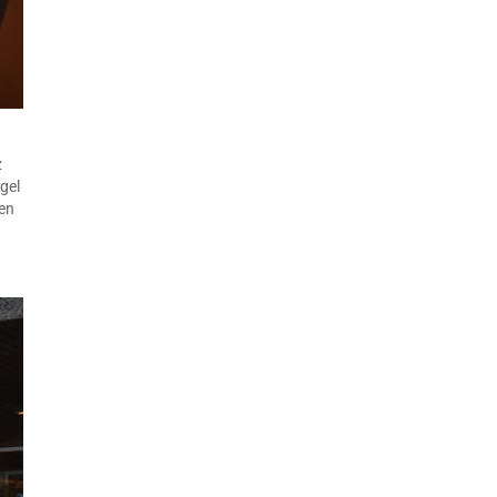
z
gel
len