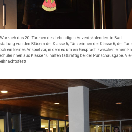
Wurzach das 20. Türchen des Lebendigen Adventskalenders in Bad
altung von den Bläsern der Klasse 6, Tänzerinnen der Klasse 6, der Tan
och ein kleines Anspiel vor, in dem es um ein Gespräch zwischen einem En
chülerinnen aus Klasse 10 halfen tatkräftig bei der Punschausgabe. Vie
Weihnachtsfest!