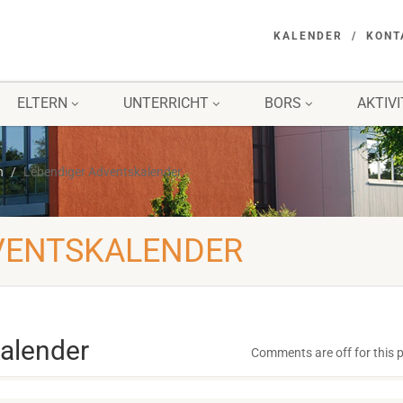
KALENDER
KONT
ELTERN
UNTERRICHT
BORS
AKTIV
n
Lebendiger Adventskalender
VENTSKALENDER
alender
Comments are off for this 