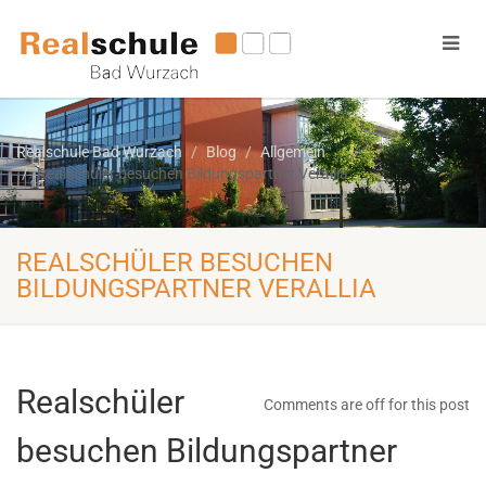
Realschule Bad Wurzach
Blog
Allgemein
Realschüler besuchen Bildungspartner Verallia
REALSCHÜLER BESUCHEN
BILDUNGSPARTNER VERALLIA
Realschüler
Comments are off for this post
besuchen Bildungspartner