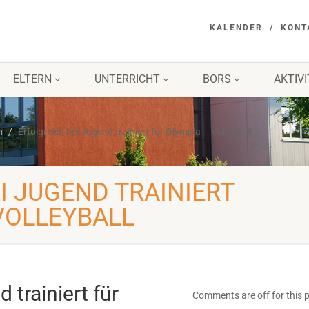
KALENDER
KONT
ELTERN
UNTERRICHT
BORS
AKTIV
n
Erfolgreich bei Jugend trainiert für Olympia – Volleyball
I JUGEND TRAINIERT
VOLLEYBALL
 trainiert für
Comments are off for this 