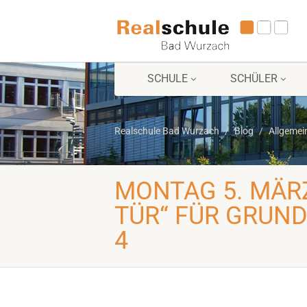
SCHULE
SCHÜLER
Realschule Bad Wurzach
Blog
Allgemei
MONTAG 5. MÄR
TÜR“ FÜR GRUN
4