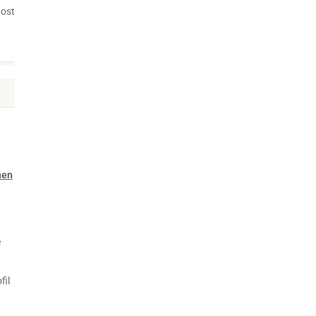
post
nen
e
fil