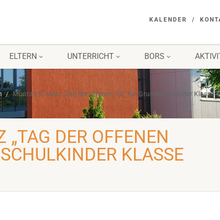
KALENDER
KONT
ELTERN
UNTERRICHT
BORS
AKTIV
n
Montag 5. März „Tag der offenen Tür“ für Grundschulkinder Klasse 4
Z „TAG DER OFFENEN
DSCHULKINDER KLASSE