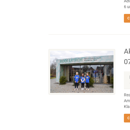
Adv
6 u
C
A
0
Rea
Am 
Kla
C