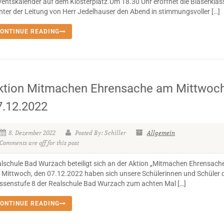
entskalender auf dem Klosterplatz.Um 18.30 Uhr eröffnet die Bläserklas
nter der Leitung von Herr Jedelhauser den Abend in stimmungsvoller […]
ONTINUE READING
ktion Mitmachen Ehrensache am Mittwoc
7.12.2022
8. Dezember 2022
Posted By: Schiller
Allgemein
Comments are off for this post
lschule Bad Wurzach beteiligt sich an der Aktion „Mitmachen Ehrensach
Mittwoch, den 07.12.2022 haben sich unsere Schülerinnen und Schüler 
ssenstufe 8 der Realschule Bad Wurzach zum achten Mal […]
ONTINUE READING