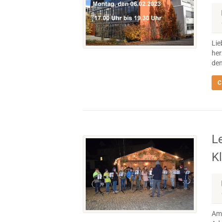
Lie
her
den
C
L
K
Am 