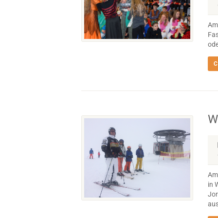
Am 
Fas
ode
C
W
Am 
in 
Jor
aus