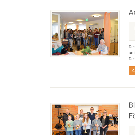
A
Der
unt
Dec
C
B
F