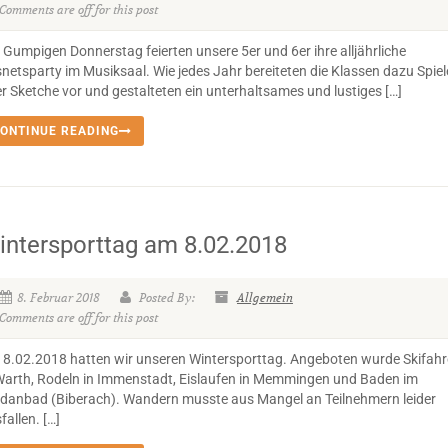
Comments are off for this post
Gumpigen Donnerstag feierten unsere 5er und 6er ihre alljährliche
netsparty im Musiksaal. Wie jedes Jahr bereiteten die Klassen dazu Spiel
r Sketche vor und gestalteten ein unterhaltsames und lustiges […]
ONTINUE READING
intersporttag am 8.02.2018
8. Februar 2018
Posted By:
Allgemein
Comments are off for this post
8.02.2018 hatten wir unseren Wintersporttag. Angeboten wurde Skifah
Warth, Rodeln in Immenstadt, Eislaufen in Memmingen und Baden im
danbad (Biberach). Wandern musste aus Mangel an Teilnehmern leider
fallen. […]