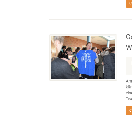
C
C
W
Am 
kün
ein
Tea
C